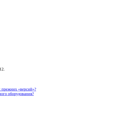
12.
х прежних «версий»?
ного оборудования?