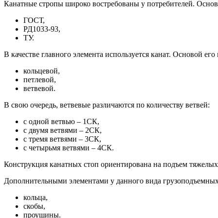
Канатные стропы широко востребованы у потребителей. Осно
ГОСТ,
РД1033-93,
ТУ.
В качестве главного элемента используется канат. Основой ег
кольцевой,
петлевой,
ветвевой.
В свою очередь, ветвевые различаются по количеству ветвей:
с одной ветвью – 1СК,
с двумя ветвями – 2СК,
с тремя ветвями – 3СК,
с четырьмя ветвями – 4СК.
Конструкция канатных стоп ориентирована на подъем тяжелых
Дополнительными элементами у данного вида грузоподъемны
кольца,
скобы,
проушины.