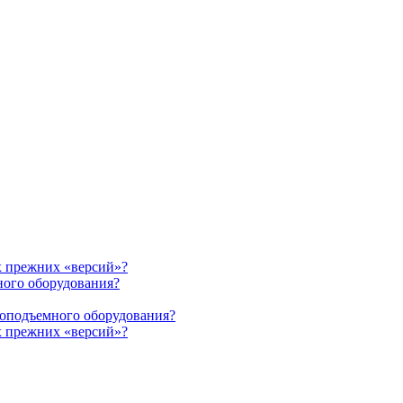
х прежних «версий»?
ного оборудования?
зоподъемного оборудования?
х прежних «версий»?