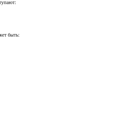
тупают:
жет быть: